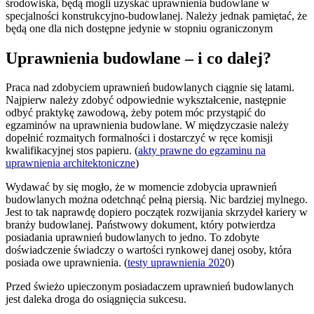
środowiska, będą mogli uzyskać uprawnienia budowlane w
specjalności konstrukcyjno-budowlanej. Należy jednak pamiętać, że
będą one dla nich dostępne jedynie w stopniu ograniczonym
Uprawnienia budowlane – i co dalej?
Praca nad zdobyciem uprawnień budowlanych ciągnie się latami.
Najpierw należy zdobyć odpowiednie wykształcenie, następnie
odbyć praktykę zawodową, żeby potem móc przystąpić do
egzaminów na uprawnienia budowlane. W międzyczasie należy
dopełnić rozmaitych formalności i dostarczyć w ręce komisji
kwalifikacyjnej stos papieru. (
akty prawne do egzaminu na
uprawnienia architektoniczne
)
Wydawać by się mogło, że w momencie zdobycia uprawnień
budowlanych można odetchnąć pełną piersią. Nic bardziej mylnego.
Jest to tak naprawdę dopiero początek rozwijania skrzydeł kariery w
branży budowlanej. Państwowy dokument, który potwierdza
posiadania uprawnień budowlanych to jedno. To zdobyte
doświadczenie świadczy o wartości rynkowej danej osoby, która
posiada owe uprawnienia. (
testy uprawnienia 202
0)
Przed świeżo upieczonym posiadaczem uprawnień budowlanych
jest daleka droga do osiągnięcia sukcesu.