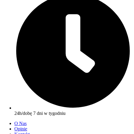
24h/dobę 7 dni w tygodniu
O Nas
Opinie