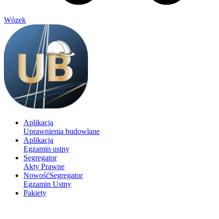
Wózek
Aplikacja
Uprawnienia budowlane
Aplikacja
Egzamin ustny
Segregator
Akty Prawne
Nowość
Segregator
Egzamin Ustny
Pakiety