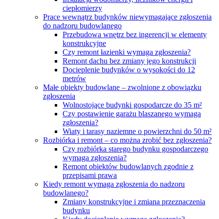
ciepłomierzy
Prace wewnątrz budynków niewymagające zgłoszenia
do nadzoru budowlanego
Przebudowa wnętrz bez ingerencji w elementy
konstrukcyjne
Czy remont łazienki wymaga zgłoszenia?
Remont dachu bez zmiany jego konstrukcji
Docieplenie budynków o wysokości do 12
metrów
Małe obiekty budowlane – zwolnione z obowiązku
zgłoszenia
Wolnostojące budynki gospodarcze do 35 m²
Czy postawienie garażu blaszanego wymaga
zgłoszenia?
Wiaty i tarasy naziemne o powierzchni do 50 m²
Rozbiórka i remont – co można zrobić bez zgłoszenia?
Czy rozbiórka starego budynku gospodarczego
wymaga zgłoszenia?
Remont obiektów budowlanych zgodnie z
przepisami prawa
Kiedy remont wymaga zgłoszenia do nadzoru
budowlanego?
Zmiany konstrukcyjne i zmiana przeznaczenia
budynku