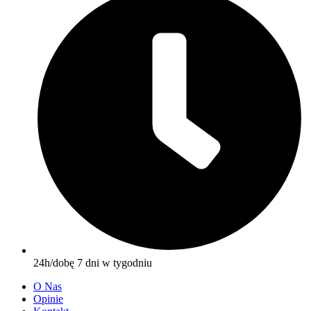
24h/dobę 7 dni w tygodniu
O Nas
Opinie