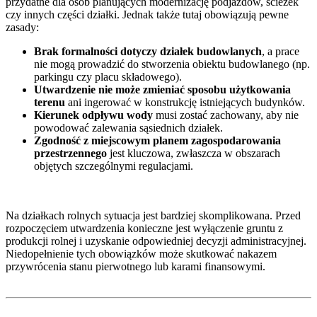
przydatne dla osób planujących modernizację podjazdów, ścieżek
czy innych części działki. Jednak także tutaj obowiązują pewne
zasady:
Brak formalności dotyczy działek budowlanych
, a prace
nie mogą prowadzić do stworzenia obiektu budowlanego (np.
parkingu czy placu składowego).
Utwardzenie nie może zmieniać sposobu użytkowania
terenu
ani ingerować w konstrukcję istniejących budynków.
Kierunek odpływu wody
musi zostać zachowany, aby nie
powodować zalewania sąsiednich działek.
Zgodność z miejscowym planem zagospodarowania
przestrzennego
jest kluczowa, zwłaszcza w obszarach
objętych szczególnymi regulacjami.
Na działkach rolnych sytuacja jest bardziej skomplikowana. Przed
rozpoczęciem utwardzenia konieczne jest wyłączenie gruntu z
produkcji rolnej i uzyskanie odpowiedniej decyzji administracyjnej.
Niedopełnienie tych obowiązków może skutkować nakazem
przywrócenia stanu pierwotnego lub karami finansowymi.