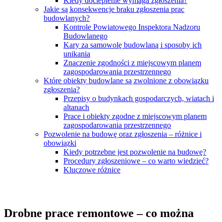
Kiedy docieplenie wymaga zgłoszenia?
Jakie są konsekwencje braku zgłoszenia prac
budowlanych?
Kontrole Powiatowego Inspektora Nadzoru
Budowlanego
Kary za samowolę budowlaną i sposoby ich
unikania
Znaczenie zgodności z miejscowym planem
zagospodarowania przestrzennego
Które obiekty budowlane są zwolnione z obowiązku
zgłoszenia?
Przepisy o budynkach gospodarczych, wiatach i
altanach
Prace i obiekty zgodne z miejscowym planem
zagospodarowania przestrzennego
Pozwolenie na budowę oraz zgłoszenia – różnice i
obowiązki
Kiedy potrzebne jest pozwolenie na budowę?
Procedury zgłoszeniowe – co warto wiedzieć?
Kluczowe różnice
Drobne prace remontowe – co można