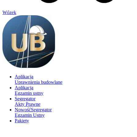
Wózek
Aplikacja
Uprawnienia budowlane
Aplikacja
Egzamin ustny
Segregator
Akty Prawne
Nowość
Segregator
Egzamin Ustny
Pakiety