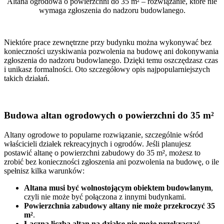
Altana ogrodowa o powierzchni do 35 m² – rozwiązanie, które nie
wymaga zgłoszenia do nadzoru budowlanego.
Niektóre prace zewnętrzne przy budynku można wykonywać bez
konieczności uzyskiwania pozwolenia na budowę ani dokonywania
zgłoszenia do nadzoru budowlanego. Dzięki temu oszczędzasz czas
i unikasz formalności. Oto szczegółowy opis najpopularniejszych
takich działań.
Budowa altan ogrodowych o powierzchni do 35 m²
Altany ogrodowe to popularne rozwiązanie, szczególnie wśród
właścicieli działek rekreacyjnych i ogrodów. Jeśli planujesz
postawić altanę o powierzchni zabudowy do 35 m², możesz to
zrobić bez konieczności zgłoszenia ani pozwolenia na budowę, o ile
spełnisz kilka warunków:
Altana musi być wolnostojącym obiektem budowlanym
,
czyli nie może być połączona z innymi budynkami.
Powierzchnia zabudowy altany nie może przekroczyć 35
m²
.
Łączna liczba altan na działce nie może przekraczać