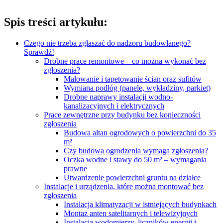
Spis treści artykułu:
Czego nie trzeba zgłaszać do nadzoru budowlanego?
Sprawdź!
Drobne prace remontowe – co można wykonać bez
zgłoszenia?
Malowanie i tapetowanie ścian oraz sufitów
Wymiana podłóg (panele, wykładziny, parkiet)
Drobne naprawy instalacji wodno-
kanalizacyjnych i elektrycznych
Prace zewnętrzne przy budynku bez konieczności
zgłoszenia
Budowa altan ogrodowych o powierzchni do 35
m²
Czy budowa ogrodzenia wymaga zgłoszenia?
Oczka wodne i stawy do 50 m² – wymagania
prawne
Utwardzenie powierzchni gruntu na działce
Instalacje i urządzenia, które można montować bez
zgłoszenia
Instalacja klimatyzacji w istniejących budynkach
Montaż anten satelitarnych i telewizyjnych
Instalacja wodomierzy, liczników energii i