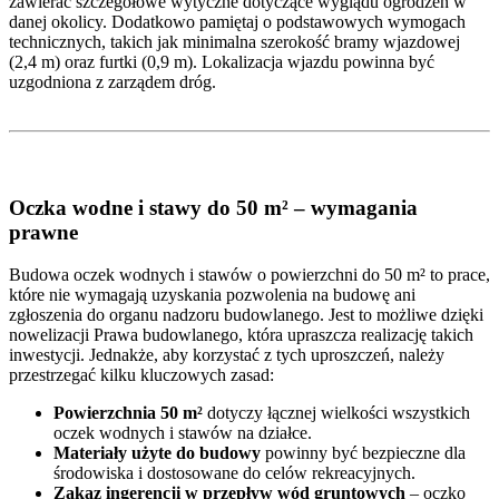
zawierać szczegółowe wytyczne dotyczące wyglądu ogrodzeń w
danej okolicy. Dodatkowo pamiętaj o podstawowych wymogach
technicznych, takich jak minimalna szerokość bramy wjazdowej
(2,4 m) oraz furtki (0,9 m). Lokalizacja wjazdu powinna być
uzgodniona z zarządem dróg.
Oczka wodne i stawy do 50 m² – wymagania
prawne
Budowa oczek wodnych i stawów o powierzchni do 50 m² to prace,
które nie wymagają uzyskania pozwolenia na budowę ani
zgłoszenia do organu nadzoru budowlanego. Jest to możliwe dzięki
nowelizacji Prawa budowlanego, która upraszcza realizację takich
inwestycji. Jednakże, aby korzystać z tych uproszczeń, należy
przestrzegać kilku kluczowych zasad:
Powierzchnia 50 m²
dotyczy łącznej wielkości wszystkich
oczek wodnych i stawów na działce.
Materiały użyte do budowy
powinny być bezpieczne dla
środowiska i dostosowane do celów rekreacyjnych.
Zakaz ingerencji w przepływ wód gruntowych
– oczko