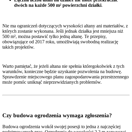
dwóch na każde 500 m² powierzchni działki
.
Nie ma ograniczeń dotyczących wysokości altany ani materiałów, z
których zostanie wykonana. Jeśli jednak działka jest mniejsza niż
500 m², można postawić tylko jedną altanę. Te przepisy,
obowiązujące od 2017 roku, umożliwiają swobodną realizację
takich projektów.
Warto pamiętać, że jeżeli altana nie spełnia któregokolwiek z tych
warunków, konieczne będzie uzyskanie pozwolenia na budowę.
Sprawdzenie miejscowego planu zagospodarowania przestrzennego
może pomóc uniknąć nieprzewidzianych problemów.
Czy budowa ogrodzenia wymaga zgłoszenia?
Budowa ogrodzenia wokół swojej posesji to jedna z najczęściej
podejmowanych prac. Ogrodzenia do wysokości 2,2 m zazwyczaj