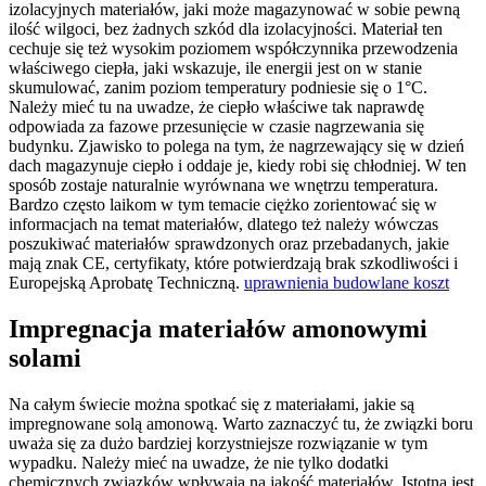
izolacyjnych materiałów, jaki może magazynować w sobie pewną
ilość wilgoci, bez żadnych szkód dla izolacyjności. Materiał ten
cechuje się też wysokim poziomem współczynnika przewodzenia
właściwego ciepła, jaki wskazuje, ile energii jest on w stanie
skumulować, zanim poziom temperatury podniesie się o 1°C.
Należy mieć tu na uwadze, że ciepło właściwe tak naprawdę
odpowiada za fazowe przesunięcie w czasie nagrzewania się
budynku. Zjawisko to polega na tym, że nagrzewający się w dzień
dach magazynuje ciepło i oddaje je, kiedy robi się chłodniej. W ten
sposób zostaje naturalnie wyrównana we wnętrzu temperatura.
Bardzo często laikom w tym temacie ciężko zorientować się w
informacjach na temat materiałów, dlatego też należy wówczas
poszukiwać materiałów sprawdzonych oraz przebadanych, jakie
mają znak CE, certyfikaty, które potwierdzają brak szkodliwości i
Europejską Aprobatę Techniczną.
uprawnienia budowlane koszt
Impregnacja materiałów amonowymi
solami
Na całym świecie można spotkać się z materiałami, jakie są
impregnowane solą amonową. Warto zaznaczyć tu, że związki boru
uważa się za dużo bardziej korzystniejsze rozwiązanie w tym
wypadku. Należy mieć na uwadze, że nie tylko dodatki
chemicznych związków wpływają na jakość materiałów. Istotna jest