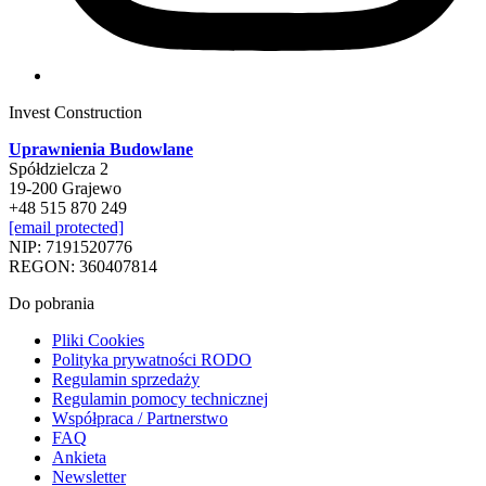
Invest Construction
Uprawnienia Budowlane
Spółdzielcza 2
19-200 Grajewo
+48 515 870 249
[email protected]
NIP: 7191520776
REGON: 360407814
Do pobrania
Pliki Cookies
Polityka prywatności RODO
Regulamin sprzedaży
Regulamin pomocy technicznej
Współpraca / Partnerstwo
FAQ
Ankieta
Newsletter