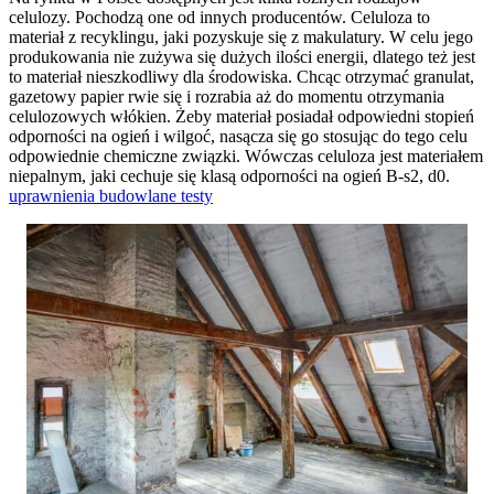
celulozy. Pochodzą one od innych producentów. Celuloza to
materiał z recyklingu, jaki pozyskuje się z makulatury. W celu jego
produkowania nie zużywa się dużych ilości energii, dlatego też jest
to materiał nieszkodliwy dla środowiska. Chcąc otrzymać granulat,
gazetowy papier rwie się i rozrabia aż do momentu otrzymania
celulozowych włókien. Żeby materiał posiadał odpowiedni stopień
odporności na ogień i wilgoć, nasącza się go stosując do tego celu
odpowiednie chemiczne związki. Wówczas celuloza jest materiałem
niepalnym, jaki cechuje się klasą odporności na ogień B-s2, d0.
uprawnienia budowlane testy