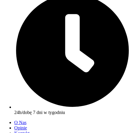
24h/dobę 7 dni w tygodniu
O Nas
Opinie