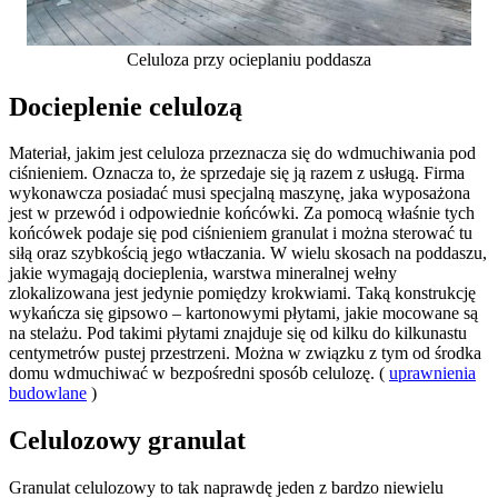
Celuloza przy ocieplaniu poddasza
Docieplenie celulozą
Materiał, jakim jest celuloza przeznacza się do wdmuchiwania pod
ciśnieniem. Oznacza to, że sprzedaje się ją razem z usługą. Firma
wykonawcza posiadać musi specjalną maszynę, jaka wyposażona
jest w przewód i odpowiednie końcówki. Za pomocą właśnie tych
końcówek podaje się pod ciśnieniem granulat i można sterować tu
siłą oraz szybkością jego wtłaczania. W wielu skosach na poddaszu,
jakie wymagają docieplenia, warstwa mineralnej wełny
zlokalizowana jest jedynie pomiędzy krokwiami. Taką konstrukcję
wykańcza się gipsowo – kartonowymi płytami, jakie mocowane są
na stelażu. Pod takimi płytami znajduje się od kilku do kilkunastu
centymetrów pustej przestrzeni. Można w związku z tym od środka
domu wdmuchiwać w bezpośredni sposób celulozę. (
uprawnienia
budowlane
)
Celulozowy granulat
Granulat celulozowy to tak naprawdę jeden z bardzo niewielu