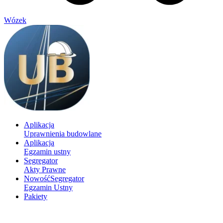
Wózek
Aplikacja
Uprawnienia budowlane
Aplikacja
Egzamin ustny
Segregator
Akty Prawne
Nowość
Segregator
Egzamin Ustny
Pakiety