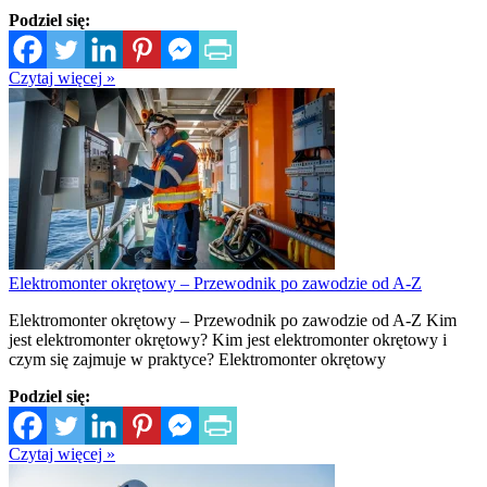
Podziel się:
Czytaj więcej »
Elektromonter okrętowy – Przewodnik po zawodzie od A-Z
Elektromonter okrętowy – Przewodnik po zawodzie od A-Z Kim
jest elektromonter okrętowy? Kim jest elektromonter okrętowy i
czym się zajmuje w praktyce? Elektromonter okrętowy
Podziel się:
Czytaj więcej »