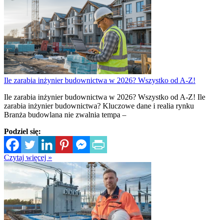
Ile zarabia inżynier budownictwa w 2026? Wszystko od A-Z!
Ile zarabia inżynier budownictwa w 2026? Wszystko od A-Z! Ile
zarabia inżynier budownictwa? Kluczowe dane i realia rynku
Branża budowlana nie zwalnia tempa –
Podziel się:
Czytaj więcej »