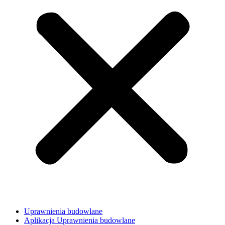
Uprawnienia budowlane
Aplikacja Uprawnienia budowlane