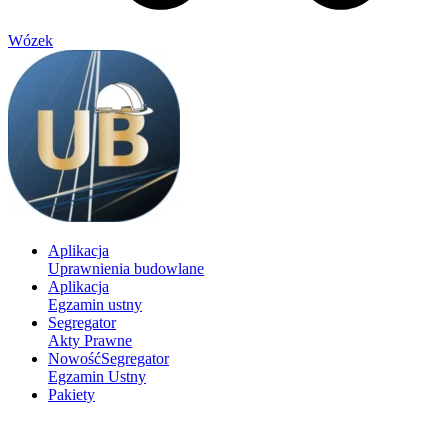
Wózek
Aplikacja
Uprawnienia budowlane
Aplikacja
Egzamin ustny
Segregator
Akty Prawne
Nowość
Segregator
Egzamin Ustny
Pakiety