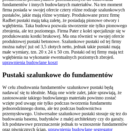
fundamentów i innych budowlanych materiałów. Na ten moment
firma posiada w swojej ofercie cztery różne rodzaje szalunkowych
pustaków, jakie mają różne wymiary. Produkowane przez firmę
Radbet pustaki mają taką zaletę, że posiadają pionowe otwory i
wgłębienia. Taka budowa pozwala stworzenie nie tylko pionowego
zbrojenia, ale tez poziomego. Firma Pater z kolei specjalizuje się w
produkowaniu kostki brukowej. Ma ona również w swojej ofercie
produktowej pustaki betonowe. Szalunkowe pustaki od tej firmy
można nabyć już od 3,5 złotych netto, jednak takie pustaki mają
małe wymiary, tzn. 20 x 24 x 50 cm. Pustaki od tej firmy mają też
wgłębienia na wykonanie ewentualnych poziomych zbrojeń.
uprawnienia budowlane koszt
Pustaki szalunkowe do fundamentów
W celu zbudowania fundamentów szalunkowe pustaki będą
nadawać się tu idealnie. Mają one wiele zalet, jakie sprawiają, że
zastosowanie takiego budowlanego materiału powinno zostać
wzięte pod uwagę nie tylko podczas tworzenia fundamentu
jednorodzinnego domu, ale tez podczas budownictwa
przemysłowego. Uniwersalne szalunkowe pustaki stosuje się tez do
budowania basenu, budynków z malej architektury czy do garaży.
Ich podstawowe przeznaczenie jednak to wznoszenie fundamentów
oraz piwnicznych ścian.
uprawnienia budowlane segregator