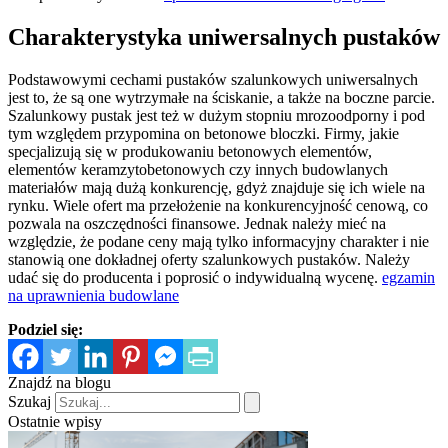
Charakterystyka uniwersalnych pustaków
Podstawowymi cechami pustaków szalunkowych uniwersalnych
jest to, że są one wytrzymałe na ściskanie, a także na boczne parcie.
Szalunkowy pustak jest też w dużym stopniu mrozoodporny i pod
tym względem przypomina on betonowe bloczki. Firmy, jakie
specjalizują się w produkowaniu betonowych elementów,
elementów keramzytobetonowych czy innych budowlanych
materiałów mają dużą konkurencję, gdyż znajduje się ich wiele na
rynku. Wiele ofert ma przełożenie na konkurencyjność cenową, co
pozwala na oszczędności finansowe. Jednak należy mieć na
względzie, że podane ceny mają tylko informacyjny charakter i nie
stanowią one dokładnej oferty szalunkowych pustaków. Należy
udać się do producenta i poprosić o indywidualną wycenę.
egzamin
na uprawnienia budowlane
Podziel się:
Znajdź na blogu
Szukaj
Ostatnie wpisy