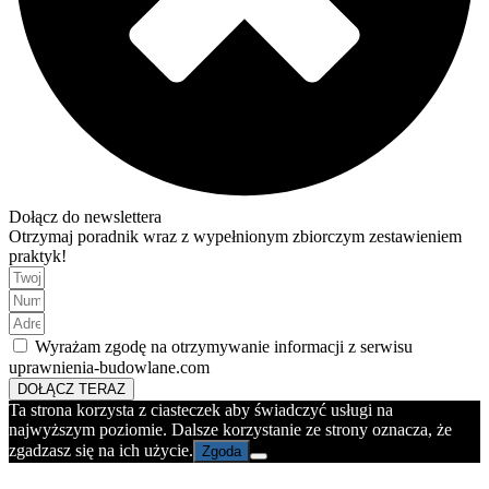
Dołącz do newslettera
Otrzymaj poradnik wraz z wypełnionym zbiorczym zestawieniem
praktyk!
Wyrażam zgodę na otrzymywanie informacji z serwisu
uprawnienia-budowlane.com
DOŁĄCZ TERAZ
Ta strona korzysta z ciasteczek aby świadczyć usługi na
najwyższym poziomie. Dalsze korzystanie ze strony oznacza, że
zgadzasz się na ich użycie.
Zgoda