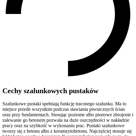
Cechy szalunkowych pustaków
Szalunkowe pustaki spełniają funkcję traconego szalunku. Ma to
miejsce przede wszystkim podczas stawiania piwnicznych ścian
oraz przy fundamentach. Stosując poziome albo pionowe zbrojenie i
zalewanie go betonem pozwala na duże oszczędności w nakładzie
pracy oraz na szybkość w wykonaniu prac. Pustaki szalunkowe
tworzy się z betonu albo z keramzytobetonu. Najczęściej stosuje się