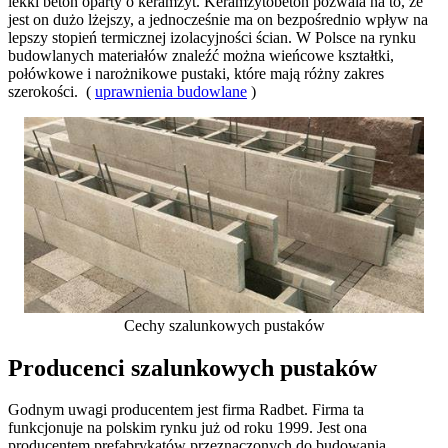
lekki beton oparty o keramzyt. Keramzytobeton pozwala na to, że
jest on dużo lżejszy, a jednocześnie ma on bezpośrednio wpływ na
lepszy stopień termicznej izolacyjności ścian. W Polsce na rynku
budowlanych materiałów znaleźć można wieńcowe kształtki,
połówkowe i narożnikowe pustaki, które mają różny zakres
szerokości. (
uprawnienia budowlane
)
Cechy szalunkowych pustaków
Producenci szalunkowych pustaków
Godnym uwagi producentem jest firma Radbet. Firma ta
funkcjonuje na polskim rynku już od roku 1999. Jest ona
producentem prefabrykatów przeznaczonych do budowania