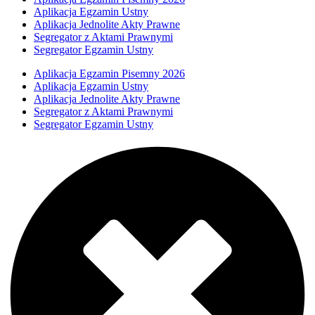
Aplikacja Egzamin Ustny
Aplikacja Jednolite Akty Prawne
Segregator z Aktami Prawnymi
Segregator Egzamin Ustny
Aplikacja Egzamin Pisemny 2026
Aplikacja Egzamin Ustny
Aplikacja Jednolite Akty Prawne
Segregator z Aktami Prawnymi
Segregator Egzamin Ustny