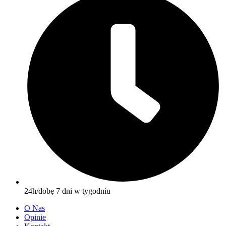
24h/dobę 7 dni w tygodniu
O Nas
Opinie