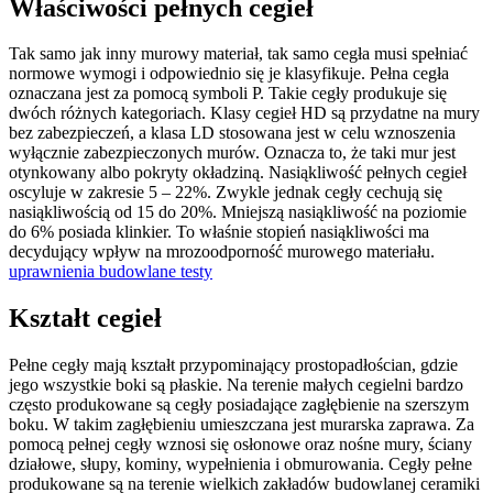
Właściwości pełnych cegieł
Tak samo jak inny murowy materiał, tak samo cegła musi spełniać
normowe wymogi i odpowiednio się je klasyfikuje. Pełna cegła
oznaczana jest za pomocą symboli P. Takie cegły produkuje się
dwóch różnych kategoriach. Klasy cegieł HD są przydatne na mury
bez zabezpieczeń, a klasa LD stosowana jest w celu wznoszenia
wyłącznie zabezpieczonych murów. Oznacza to, że taki mur jest
otynkowany albo pokryty okładziną. Nasiąkliwość pełnych cegieł
oscyluje w zakresie 5 – 22%. Zwykle jednak cegły cechują się
nasiąkliwością od 15 do 20%. Mniejszą nasiąkliwość na poziomie
do 6% posiada klinkier. To właśnie stopień nasiąkliwości ma
decydujący wpływ na mrozoodporność murowego materiału.
uprawnienia budowlane testy
Kształt cegieł
Pełne cegły mają kształt przypominający prostopadłościan, gdzie
jego wszystkie boki są płaskie. Na terenie małych cegielni bardzo
często produkowane są cegły posiadające zagłębienie na szerszym
boku. W takim zagłębieniu umieszczana jest murarska zaprawa. Za
pomocą pełnej cegły wznosi się osłonowe oraz nośne mury, ściany
działowe, słupy, kominy, wypełnienia i obmurowania. Cegły pełne
produkowane są na terenie wielkich zakładów budowlanej ceramiki