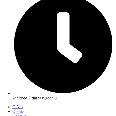
24h/dobę 7 dni w tygodniu
O Nas
Opinie