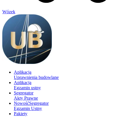
Wózek
Aplikacja
Uprawnienia budowlane
Aplikacja
Egzamin ustny
Segregator
Akty Prawne
Nowość
Segregator
Egzamin Ustny
Pakiety