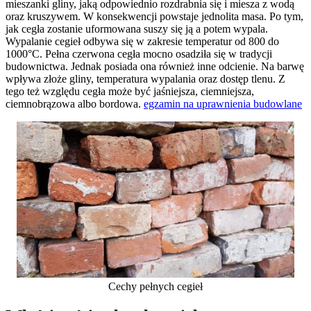
mieszanki gliny, jaką odpowiednio rozdrabnia się i miesza z wodą
oraz kruszywem. W konsekwencji powstaje jednolita masa. Po tym,
jak cegła zostanie uformowana suszy się ją a potem wypala.
Wypalanie cegieł odbywa się w zakresie temperatur od 800 do
1000°C. Pełna czerwona cegła mocno osadziła się w tradycji
budownictwa. Jednak posiada ona również inne odcienie. Na barwę
wpływa złoże gliny, temperatura wypalania oraz dostęp tlenu. Z
tego też względu cegła może być jaśniejsza, ciemniejsza,
ciemnobrązowa albo bordowa.
egzamin na uprawnienia budowlane
Cechy pełnych cegieł