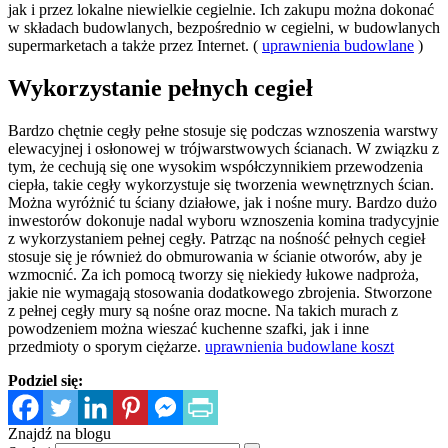
jak i przez lokalne niewielkie cegielnie. Ich zakupu można dokonać
w składach budowlanych, bezpośrednio w cegielni, w budowlanych
supermarketach a także przez Internet. (
uprawnienia budowlane
)
Wykorzystanie pełnych cegieł
Bardzo chętnie cegły pełne stosuje się podczas wznoszenia warstwy
elewacyjnej i osłonowej w trójwarstwowych ścianach. W związku z
tym, że cechują się one wysokim współczynnikiem przewodzenia
ciepła, takie cegły wykorzystuje się tworzenia wewnętrznych ścian.
Można wyróżnić tu ściany działowe, jak i nośne mury. Bardzo dużo
inwestorów dokonuje nadal wyboru wznoszenia komina tradycyjnie
z wykorzystaniem pełnej cegły. Patrząc na nośność pełnych cegieł
stosuje się je również do obmurowania w ścianie otworów, aby je
wzmocnić. Za ich pomocą tworzy się niekiedy łukowe nadproża,
jakie nie wymagają stosowania dodatkowego zbrojenia. Stworzone
z pełnej cegły mury są nośne oraz mocne. Na takich murach z
powodzeniem można wieszać kuchenne szafki, jak i inne
przedmioty o sporym ciężarze.
uprawnienia budowlane koszt
Podziel się:
Znajdź na blogu