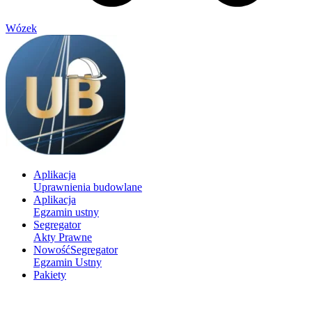
Wózek
Aplikacja
Uprawnienia budowlane
Aplikacja
Egzamin ustny
Segregator
Akty Prawne
Nowość
Segregator
Egzamin Ustny
Pakiety