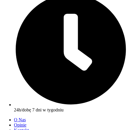
24h/dobę 7 dni w tygodniu
O Nas
Opinie