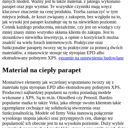
danych modeli. Ważny jest tu także materiał, z jakiego wykonano
parapet oraz jego wymiar. Te wszystkie czynniki mają wręcz
kluczowe znaczenie na cenę produktu. Trzeba zaznaczyć w tym
miejscu jednak, że koszt związany z zakupem, bez względu na to,
jak wysoki jest parapet kształtuje się tu na niewielkim poziomie.
Cennik każdego producenta, niezależnie, czy jest on wiodący czy
mniej znany mimo wszystko skłania klienta do zakupu. Jest to
stosunkowo niewielka inwestycja, a opinie o korzyściach można
znaleźć na wielu forach internetowych. Praktyczne oraz
funkcjonalne parapety tworzy się tu praktycznie za pomocą dwóch
materiałów, a mianowicie stosuje się styropian EPD albo
ekstrudowany polistyren XPS.
egzamin na uprawnienia budowlane
Materiał na ciepły parapet
Montażowe elementy jak wcześniej wspomniano tworzy się z
materiału typu styropian EPD albo ekstrudowany polistyren XPS.
Producenci najbardziej popularni na rynku posiadają modele
wykonane z XPS. Są to m.in. OknoBest czy Penosil. Bardzo
popularne marka to także Veka, jaka oferuje swoim klientom takie
egzemplarze cechujące się solidnością stworzenia oraz
funkcjonalnością. Modele od firmy Veka stanowią połączenie
wysokiego stopnia jakości oraz przystępnych cen, dlatego tez
popularność ich obecnie jest tu na wysokim poziomie. Duży wybór