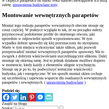
w ciepłych parapetach od marki Veka stanowi niewątpliwie ich dużą
zaletę.
uprawnienia budowlane testy
Montowanie wewnętrznych parapetów
Montaż tego rodzaju parapetów wewnętrznych obecnie stosuje się
coraz częściej. W praktyce wygląda to tak, że na początku należy
przymocować podokienne profile do okiennego otworu, jaki
uprzednio w odpowiedni sposób wypoziomowano. W tym
wypadku dobrze sprawdzi się klej przeznaczony do styropianu.
Warto w tym miejscu wykorzystać także silikon, jaki pozwoli
przeprowadzić montaż wewnętrznych parapetów sprawniej. Ma to
związek z dobrymi właściwościami uszczelniającymi silikonu. Dalej
montuje się okienną ramę. Jest to jednak działanie możliwe dopiero
w momencie, kiedy każdy z elementów ulegnie wyschnięciu.
Stosuje się je po to, by podwyższyć termiczne właściwości
budynku, jak i energetyczne. W ten sposób montaż okien cechuje
się szczelnością i zapewnia wsparcie dla osadzanych wewnętrznych
parapetów i zewnętrznych. (
uprawnienia budowlane
)
Podziel się:
Znajdź na blogu
Szukaj