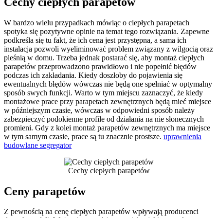
Cechy ciepłych parapetów
W bardzo wielu przypadkach mówiąc o ciepłych parapetach
spotyka się pozytywne opinie na temat tego rozwiązania. Zapewne
podkreśla się tu fakt, że ich cena jest przystępna, a sama ich
instalacja pozwoli wyeliminować problem związany z wilgocią oraz
pleśnią w domu. Trzeba jednak postarać się, aby montaż ciepłych
parapetów przeprowadzono prawidłowo i nie popełnić błędów
podczas ich zakładania. Kiedy doszłoby do pojawienia się
ewentualnych błędów wówczas nie będą one spełniać w optymalny
sposób swych funkcji. Warto w tym miejscu zaznaczyć, że kiedy
montażowe prace przy parapetach zewnętrznych będą mieć miejsce
w późniejszym czasie, wówczas w odpowiedni sposób należy
zabezpieczyć podokienne profile od działania na nie słonecznych
promieni. Gdy z kolei montaż parapetów zewnętrznych ma miejsce
w tym samym czasie, prace są tu znacznie prostsze.
uprawnienia
budowlane segregator
Cechy ciepłych parapetów
Ceny parapetów
Z pewnością na cenę ciepłych parapetów wpływają producenci