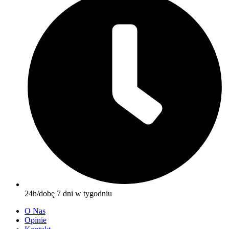
24h/dobę 7 dni w tygodniu
O Nas
Opinie