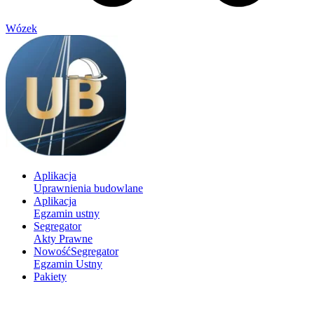
Wózek
Aplikacja
Uprawnienia budowlane
Aplikacja
Egzamin ustny
Segregator
Akty Prawne
Nowość
Segregator
Egzamin Ustny
Pakiety