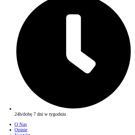
24h/dobę 7 dni w tygodniu
O Nas
Opinie