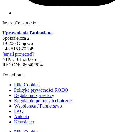
Invest Construction
Uprawnienia Budowlane
Spółdzielcza 2
19-200 Grajewo
+48 515 870 249
[email protected]
NIP: 7191520776
REGON: 360407814
Do pobrania
Pliki Cookies
Polityka prywatności RODO
Regulamin sprzedaży
Regulamin pomocy technicznej
Współpraca / Partnerstwo
FAQ
Ankieta
Newsletter
Pliki Cookies