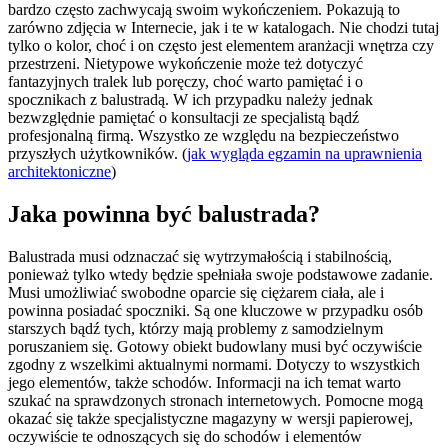
bardzo często zachwycają swoim wykończeniem. Pokazują to
zarówno zdjęcia w Internecie, jak i te w katalogach. Nie chodzi tutaj
tylko o kolor, choć i on często jest elementem aranżacji wnętrza czy
przestrzeni. Nietypowe wykończenie może też dotyczyć
fantazyjnych tralek lub poręczy, choć warto pamiętać i o
spocznikach z balustradą. W ich przypadku należy jednak
bezwzględnie pamiętać o konsultacji ze specjalistą bądź
profesjonalną firmą. Wszystko ze względu na bezpieczeństwo
przyszłych użytkowników. (
jak wygląda egzamin na uprawnienia
architektoniczne
)
Jaka powinna być balustrada?
Balustrada musi odznaczać się wytrzymałością i stabilnością,
ponieważ tylko wtedy będzie spełniała swoje podstawowe zadanie.
Musi umożliwiać swobodne oparcie się ciężarem ciała, ale i
powinna posiadać spoczniki. Są one kluczowe w przypadku osób
starszych bądź tych, którzy mają problemy z samodzielnym
poruszaniem się. Gotowy obiekt budowlany musi być oczywiście
zgodny z wszelkimi aktualnymi normami. Dotyczy to wszystkich
jego elementów, także schodów. Informacji na ich temat warto
szukać na sprawdzonych stronach internetowych. Pomocne mogą
okazać się także specjalistyczne magazyny w wersji papierowej,
oczywiście te odnoszących się do schodów i elementów