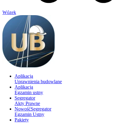
Wózek
Aplikacja
Uprawnienia budowlane
Aplikacja
Egzamin ustny
Segregator
Akty Prawne
Nowość
Segregator
Egzamin Ustny
Pakiety